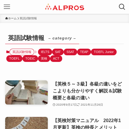
ホーム
英語試験情報
英語試験情報
– category –
英語試験情報
IELTS
SAT
SSAT
TEAP
TOEFL Junior
TOEFL
TOEIC
英検
ACT
【英検５～３級】各級の違いをど
こよりも分かりやすく解説＆試験
概要と各級の違い
2020年9月17日
2021年11月26日
【英検対策マニュアル 2022年1
月更新】英検の特長とメリット