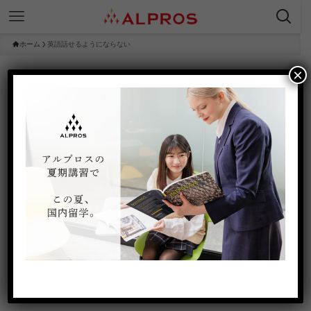
ホーム
英語話せるようにならない
×
英語話せるようにならない
– tag –
オンライン英会話のみで日常会
話レベルの英語まで、到達でき
る？出来ない・続かない理由と
サービスの選び方を徹底検証
2025年12月21日
1